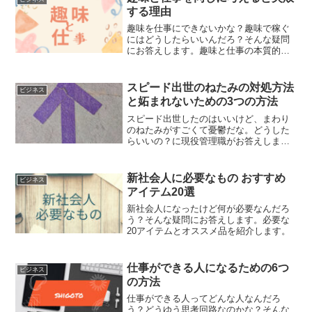
する理由
趣味を仕事にできないかな？趣味で稼ぐ
にはどうしたらいいんだろ？そんな疑問
にお答えします。趣味と仕事の本質的な
違いから、仕事として成立するための方
法を紹介します。
スピード出世のねたみの対処方法
ビジネス
と妬まれないための3つの方法
スピード出世したのはいいけど、まわり
のねたみがすごくて憂鬱だな。どうした
らいいの？に現役管理職がお答えしま
す。
新社会人に必要なもの おすすめ
ビジネス
アイテム20選
新社会人になったけど何が必要なんだろ
う？そんな疑問にお答えします。必要な
20アイテムとオススメ品を紹介します。
仕事ができる人になるための6つ
ビジネス
の方法
仕事ができる人ってどんな人なんだろ
う？どうゆう思考回路なのかな？そんな